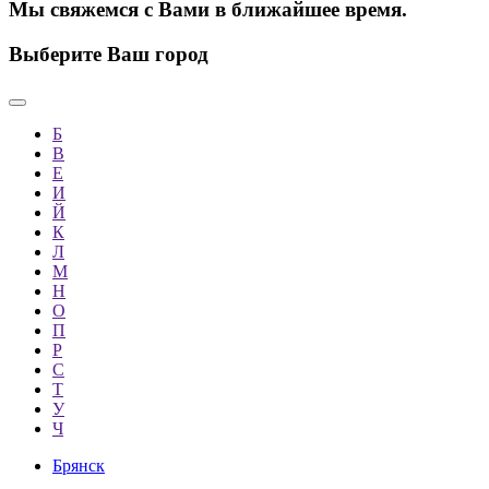
Мы свяжемся с Вами в ближайшее время.
Выберите Ваш город
Б
В
Е
И
Й
К
Л
М
Н
О
П
Р
С
Т
У
Ч
Брянск